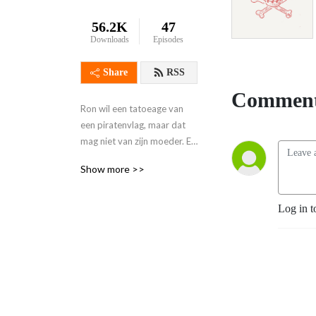
56.2K
47
Downloads
Episodes
Share
RSS
Comment
Ron wil een tatoeage van 
een piratenvlag, maar dat 
mag niet van zijn moeder. En 
wat doet een tienjarige die 
Show more >>
iets niet mag? Precies... 
Luister gratis alle 
afleveringen! *** De 
Log in t
Vervloekte 
Koelkastmagneet kun je niet 
meer bestellen ***