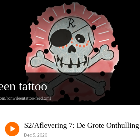
een tattoo
com/ronwileentattoo/feed.xml
S2/Aflevering 7: De Grote Onthulling
Dec 5, 2020