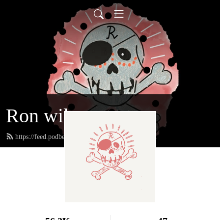
Ron wil een tattoo
https://feed.podbean.com/ronwileentattoo/feed.xml