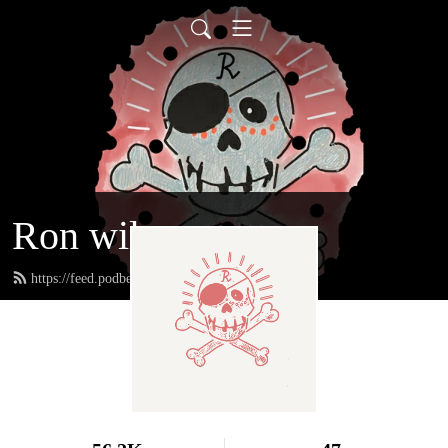
Ron wil een tattoo
https://feed.podbean.com/ronwileentattoo/feed.xml