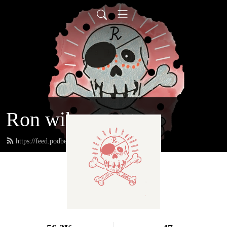
Ron wil een tattoo
https://feed.podbean.com/ronwileentattoo/feed.xml