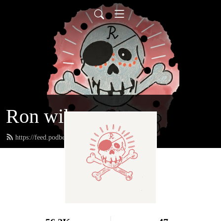
Ron wil een tattoo
https://feed.podbean.com/ronwileentattoo/feed.xml