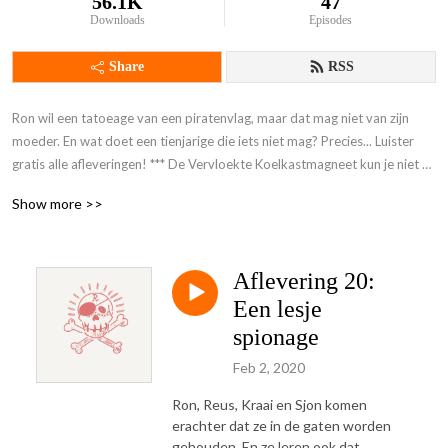
56.1K
47
Downloads
Episodes
Share
RSS
Ron wil een tatoeage van een piratenvlag, maar dat mag niet van zijn 
moeder. En wat doet een tienjarige die iets niet mag? Precies... Luister 
gratis alle afleveringen! *** De Vervloekte Koelkastmagneet kun je niet 
meer bestellen ***
Show more >>
Aflevering 20:
Een lesje
spionage
Feb 2, 2020
Ron, Reus, Kraai en Sjon komen
erachter dat ze in de gaten worden
gehouden. En ze leren ook dat