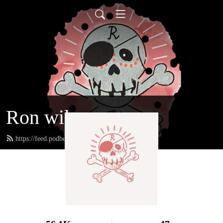
Ron wil een tattoo
https://feed.podbean.com/ronwileentattoo/feed.xml